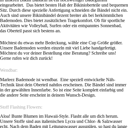
eingearbeitet. Das bietet besten Halt der Bikinioberteile und bequemen
Sitz. Durch diese spezielle Anfertigung schneiden die Bändel nicht ein.
Auch sind unsere Bikinibändel dezent breiter als bei herkömmlichen
Bademoden. Dies bietet zusätzlichen Tragekomfort. Ob für sportliche
Aktivitäten wie Volleyball, Surfen oder ein entspanntes Sonnenbad,
das Oberteil passt sich bestens an.
Möchtest du etwas mehr Bedeckung, wähle eine Cup Größe größer.
Unsere Bademoden werden einzeln mit viel Liebe handgefertigt.
Möchtest du vor deiner Bestellung eine Beratung?
Schreibe uns!
Gerne rufen wir dich zurück!
Wendbar:
Marleez Bademode ist wendbar. Eine speziell entwickelte Näh-
Technik lässt dein Oberteil nahtlos erscheinen. Die Bändel sind immer
in der gewählten Innenfarbe. So ist eine Seite komplett einfarbig und
die andere Seite erscheint in deinem Wunsch-Design.
Stoff Flashing Flowers:
Aloa! Bunte Blumen im Hawaii-Style. Flasht alle um dich herum.
Unsere Stoffe sind aus italienischen Lycra und Chlor- & Salzwasser
echt. Nach dem Baden mit Leitungswasser ausspülen, so hast du lange