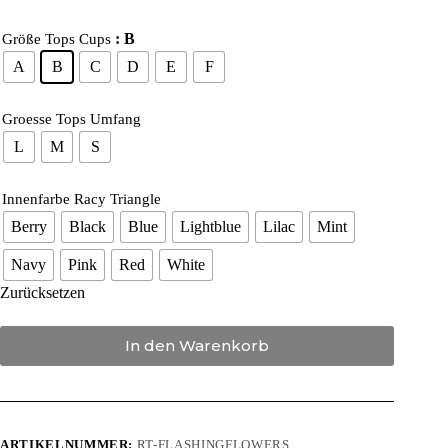
: B
Größe Tops Cups
A
B
C
D
E
F
Groesse Tops Umfang
L
M
S
Innenfarbe Racy Triangle
Berry
Black
Blue
Lightblue
Lilac
Mint
Navy
Pink
Red
White
Zurücksetzen
In den Warenkorb
ARTIKELNUMMER:
RT-FLASHINGFLOWERS